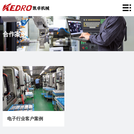
网
站
关
合作案例
首
于
产
页
凯
品
合
卓
中
作
应
心
案
用
企
例
领
业
新
域
风
闻
联
采
资
系
电子行业客户案例
讯
我