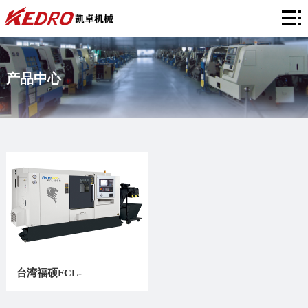
网
站
关
产品中心
首
于
产
页
凯
品
合
卓
中
作
应
心
案
用
企
例
领
业
新
域
风
闻
联
采
资
系
台湾福硕FCL-
讯
我
200/S/HT/200MC/线轨车