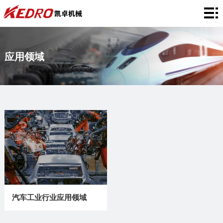
网
站
关
应用领域
首
于
产
页
凯
品
合
卓
中
作
应
心
案
用
企
例
领
业
新
域
风
闻
联
采
资
系
汽车工业行业应用领域
讯
我